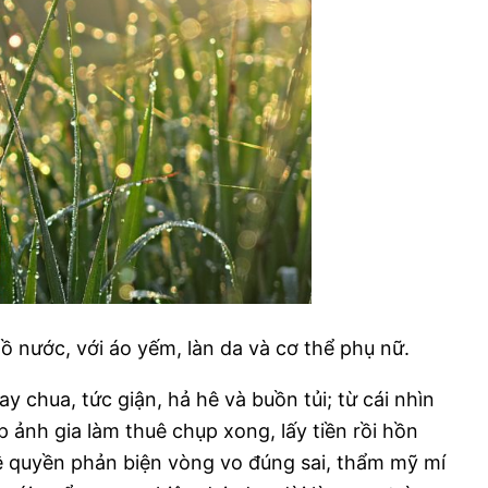
hồ nước, với áo yếm, làn da và cơ thể phụ nữ.
y chua, tức giận, hả hê và buồn tủi; từ cái nhìn
 ảnh gia làm thuê chụp xong, lấy tiền rồi hồn
vệ quyền phản biện vòng vo đúng sai, thẩm mỹ mí