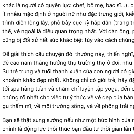
khác là người có quyền lực: chef, bố mẹ, bác sĩ…)
ít nhiều mặc định ở người nữ như đặc trưng giới, kiể
trình diễn lộng lẫy, phô bày cực kỳ hấp dẫn (trang t
thế, vẻ ngoài là điều quan trọng nhất. Với đàn ông,
cũng bị đối xử hết sức khác biệt tùy vào cách chún
Để giải thích câu chuyện đời thường này, thiển nghĩ,
đề cao năm tháng hưởng thụ trường thọ ở đời, nhu cầ
Sự trẻ trung và tuổi thanh xuân của con người có gi
khoảnh khắc đẹp nhất. Không chỉ có giới trẻ, hãy đ
tới spa hàng tuần và chăm chỉ luyện tập yoga, đến
chứng rõ nhất cho việc tự ý thức về vẻ đẹp của bản
gu thẩm mĩ, về môi trường sống, và về phông trải 
Bạn sẽ thật sung sướng nếu như một bức hình của 
chính là động lực thôi thúc bạn đầu tư thời gian lẫn 