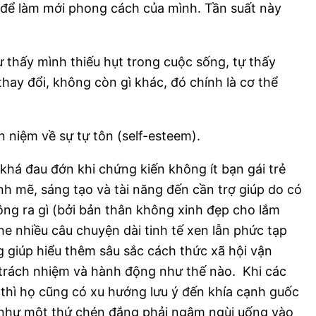
ế để làm mới phong cách của mình. Tần suất này
ự thấy mình thiếu hụt trong cuộc sống, tự thấy
 thay đổi, không còn gì khác, đó chính là cơ thể
 niệm về sự tự tôn (self-esteem).
khá đau đớn khi chứng kiến không ít bạn gái trẻ
h mẽ, sáng tạo và tài năng đến cần trợ giúp do có
ng ra gì (bởi bản thân không xinh đẹp cho lắm
he nhiều câu chuyện dài tinh tế xen lẫn phức tạp
g giúp hiểu thêm sâu sắc cách thức xã hội vận
 trách nhiệm và hành động như thế nào. Khi các
ẻ thì họ cũng có xu hướng lưu ý đến khía cạnh guốc
n; như một thứ chén đắng phải ngậm ngùi uống vào