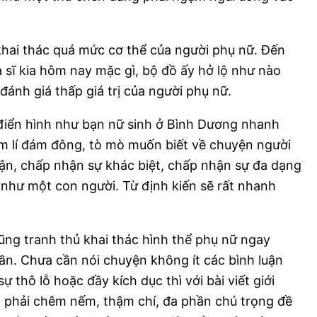
hai thác quá mức cơ thể của người phụ nữ. Đến
a sĩ kia hôm nay mặc gì, bộ đồ ấy hở lộ như nào
ánh giá thấp giá trị của người phụ nữ.
điển hình như bạn nữ sinh ở Bình Dương nhanh
âm lí đám đông, tò mò muốn biết về chuyện người
ận, chấp nhận sự khác biệt, chấp nhận sự đa dạng
n như một con người. Từ định kiến sẽ rất nhanh
ũng tranh thủ khai thác hình thể phụ nữ ngay
uần. Chưa cần nói chuyện không ít các bình luận
ự thô lỗ hoặc đầy kích dục thì với bài viết giới
ng phải chêm nếm, thậm chí, đa phần chú trọng đề