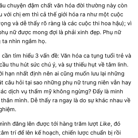
, câu chuyện đậm chất văn hóa đời thường này còn
u với chị em thì cả thế giới hóa ra như một cuộc
rọng và dễ thấy rõ ràng là các cuộc thi hoa hậu); vì
 phụ nữ được mong đợi là phải xinh đẹp. Phụ nữ
g ta nhìn ngắm họ.
 cần tìm hiểu 3 vấn đề: Văn hóa ca tụng tuổi trẻ và
u thu hút sức chú ý, và sự thiếu hụt về tâm linh.
ới hạn nhất định nên ai cũng muốn lưu lại những
ặt câu hỏi tại sao những phụ nữ trung niên vẫn hay
 các dịch vụ thẩm mỹ không ngừng? Đấy là minh
 thân mình. Dễ thấy ra ngay là do sự khác nhau về
nghiệm.
mình đăng lên được tới hàng trăm lượt
Like
, đó
tâm trí để lên kế hoạch, chiến lược chuẩn bị rồi