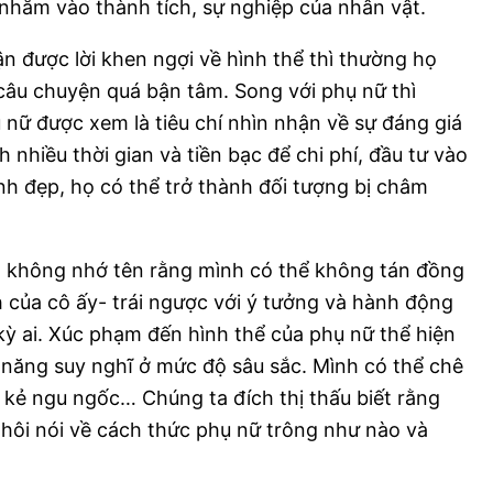
 nhắm vào thành tích, sự nghiệp của nhân vật.
ận được lời khen ngợi về hình thể thì thường họ
 câu chuyện quá bận tâm. Song với phụ nữ thì
 nữ được xem là tiêu chí nhìn nhận về sự đáng giá
h nhiều thời gian và tiền bạc để chi phí, đầu tư vào
nh đẹp, họ có thể trở thành đối tượng bị châm
ện không nhớ tên rằng mình có thể không tán đồng
h của cô ấy- trái ngược với ý tưởng và hành động
 kỳ ai. Xúc phạm đến hình thể của phụ nữ thể hiện
 năng suy nghĩ ở mức độ sâu sắc. Mình có thể chê
là kẻ ngu ngốc… Chúng ta đích thị thấu biết rằng
thôi nói về cách thức phụ nữ trông như nào và