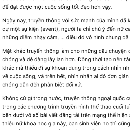
để đạt được một cuộc sống tốt đẹp hơn vậy.
Ngày nay, truyền thông với sức mạnh của mình đã k
dự một sự kiện (event), người ta chỉ chú ý đến nữ c
những điểm nhạy cảm, … điều đó vô hình chung đã đ
Mặt khác truyển thông làm cho những câu chuyện 
chóng và dễ dàng lây lan hơn. Đồng thời tạo nên t
khác mà thiếu đi sự khoan dung trong cách nhìn nh
về cuộc sống, và trên hết, nhìn nhận ai đó đơn giả
chóng dẫn đến phân biệt đối xử.
Không cứ gì trong nước, truyền thông ngoại quốc c
trong các chương trình truyền hình thể thao cuối t
bên dưới vô số bài viết đăng tải trên mạng thể hiện s
thiệu nữ khoa học gia này, bạn sinh viên nọ thì cũ