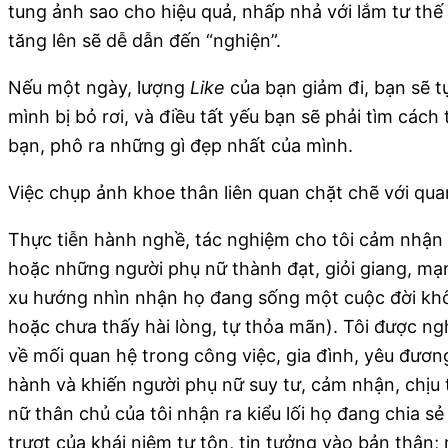
tung ảnh sao cho hiệu quả, nhấp nhả với lắm tư th
tăng lên sẽ dễ dẫn đến “nghiện”.
Nếu một ngày, lượng
Like
của bạn giảm đi, bạn sẽ t
mình bị bỏ rơi, và điều tất yếu bạn sẽ phải tìm cách
bạn, phô ra những gì đẹp nhất của mình.
Việc chụp ảnh khoe thân liên quan chặt chẽ với quan
Thực tiễn hành nghề, tác nghiệm cho tôi cảm nhận 
hoặc những người phụ nữ thành đạt, giỏi giang, mạn
xu hướng nhìn nhận họ đang sống một cuộc đời khô
hoặc chưa thấy hài lòng, tự thỏa mãn). Tôi được ng
về mối quan hệ trong công việc, gia đình, yêu đươn
hành và khiến người phụ nữ suy tư, cảm nhận, chịu
nữ thân chủ của tôi nhận ra kiểu lối họ đang chia s
trượt của khái niệm tự tôn, tin tưởng vào bản thâ