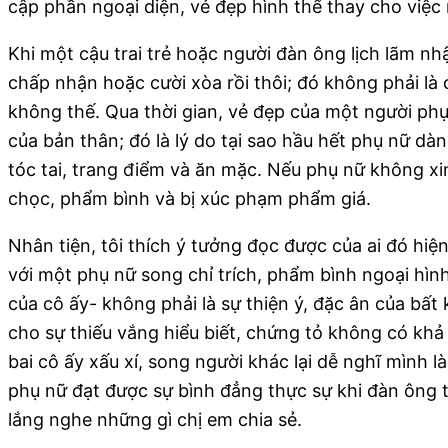
cập phần ngoại diện, vẻ đẹp hình thể thay cho việc
Khi một cậu trai trẻ hoặc người đàn ông lịch lãm nh
chấp nhận hoặc cười xòa rồi thôi; đó không phải là
không thế. Qua thời gian, vẻ đẹp của một người phụ
của bản thân; đó là lý do tại sao hầu hết phụ nữ dàn
tóc tai, trang điểm và ăn mặc. Nếu phụ nữ không xi
chọc, phẩm bình và bị xúc phạm phẩm giá.
Nhân tiện, tôi thích ý tưởng đọc được của ai đó hi
với một phụ nữ song chỉ trích, phẩm bình ngoại hìn
của cô ấy- không phải là sự thiện ý, đặc ân của bất
cho sự thiếu vắng hiểu biết, chứng tỏ không có khả
bai cô ấy xấu xí, song người khác lại dễ nghĩ mình 
phụ nữ đạt được sự bình đẳng thực sự khi đàn ông 
lắng nghe những gì chị em chia sẻ.