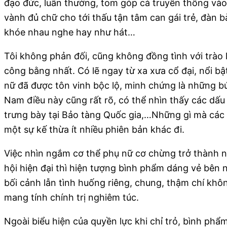
đạo đức, luân thường, tom góp cả truyền thống vào 
vành đủ chữ cho tới thấu tận tâm can gái trẻ, đàn bà
khóe nhau nghe hay như hát…
Tôi không phản đối, cũng không đồng tình với trào
công bằng nhất. Có lẽ ngay từ xa xưa cổ đại, nổi bậ
nữ đã được tôn vinh bộc lộ, minh chứng là những b
Nam điều này cũng rất rõ, có thể nhìn thấy các dấ
trưng bày tại Bảo tàng Quốc gia,…Những gì mà các b
một sự kế thừa ít nhiều phiên bản khác đi.
Việc nhìn ngắm cơ thể phụ nữ cơ chừng trở thành né
hội hiện đại thì hiện tượng bình phẩm dáng vẻ bên n
bối cảnh lẫn tình huống riêng, chung, thậm chí khô
mang tính chính trị nghiêm túc.
Ngoài biểu hiện của quyền lực khi chỉ trỏ, bình phẩ