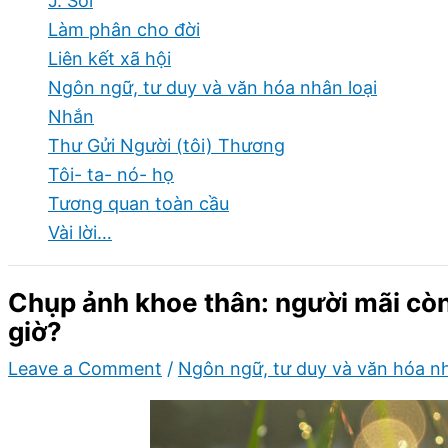
J. Soi
Làm phân cho đời
Liên kết xã hội
Ngôn ngữ, tư duy và văn hóa nhân loại
Nhắn
Thư Gửi Người (tôi) Thương
Tôi- ta- nó- họ
Tương quan toàn cầu
Vài lời…
Chụp ảnh khoe thân: người mãi cò
giờ?
Leave a Comment
/
Ngôn ngữ, tư duy và văn hóa nh