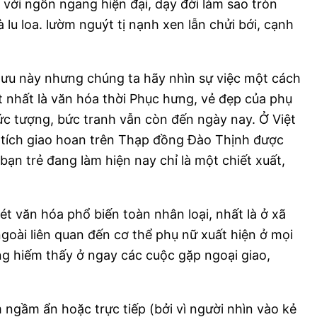
với ngổn ngang hiện đại, dạy đời làm sao tròn
 lu loa. lườm nguýt tị nạnh xen lẫn chửi bới, cạnh
 lưu này nhưng chúng ta hãy nhìn sự việc một cách
t nhất là văn hóa thời Phục hưng, vẻ đẹp của phụ
ức tượng, bức tranh vẫn còn đến ngày nay. Ở Việt
u tích giao hoan trên Thạp đồng Đào Thịnh được
ạn trẻ đang làm hiện nay chỉ là một chiết xuất,
t văn hóa phổ biến toàn nhân loại, nhất là ở xã
goài liên quan đến cơ thể phụ nữ xuất hiện ở mọi
ng hiếm thấy ở ngay các cuộc gặp ngoại giao,
m ngầm ẩn hoặc trực tiếp (bởi vì người nhìn vào kẻ