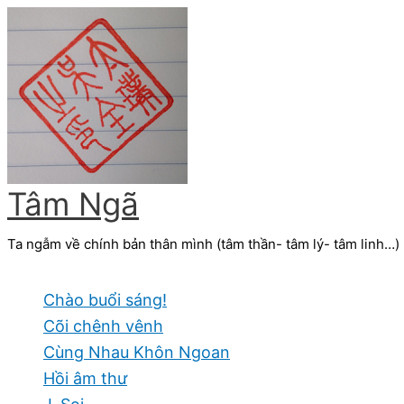
Skip
to
content
Tâm Ngã
Ta ngẫm về chính bản thân mình (tâm thần- tâm lý- tâm linh…)
Chào buổi sáng!
Cõi chênh vênh
Cùng Nhau Khôn Ngoan
Hồi âm thư