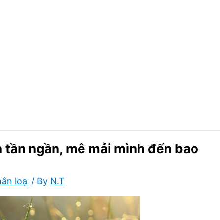
n tần ngần, mê mải mình đến bao
ân loại
/ By
N.T