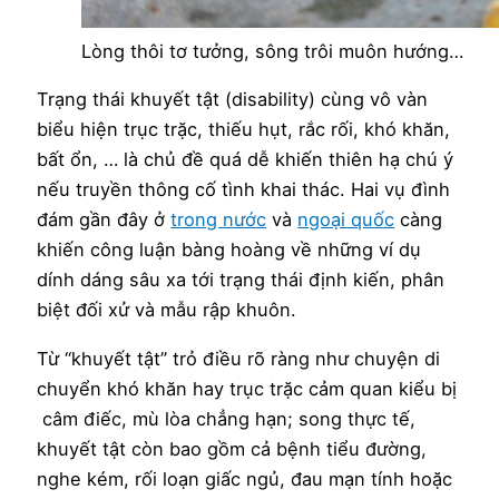
Lòng thôi tơ tưởng, sông trôi muôn hướng…
Trạng thái khuyết tật (disability) cùng vô vàn
biểu hiện trục trặc, thiếu hụt, rắc rối, khó khăn,
bất ổn, … là chủ đề quá dễ khiến thiên hạ chú ý
nếu truyền thông cố tình khai thác. Hai vụ đình
đám gần đây ở
trong nước
và
ngoại quốc
càng
khiến công luận bàng hoàng về những ví dụ
dính dáng sâu xa tới trạng thái định kiến, phân
biệt đối xử và mẫu rập khuôn.
Từ “khuyết tật” trỏ điều rõ ràng như chuyện di
chuyển khó khăn hay trục trặc cảm quan kiểu bị
câm điếc, mù lòa chẳng hạn; song thực tế,
khuyết tật còn bao gồm cả bệnh tiểu đường,
nghe kém, rối loạn giấc ngủ, đau mạn tính hoặc