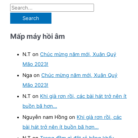
S
e
a
Mấp máy hồi âm
r
c
N.T
on
Chúc mừng năm mới, Xuân Quý
h
Mão 2023!
f
Nga
on
Chúc mừng năm mới, Xuân Quý
o
Mão 2023!
r
:
N.T
on
Khi già rơn rồi, các bài hát trở nên ít
buồn bã hơn…
Nguyễn nam Hồng
on
Khi già rơn rồi, các
bài hát trở nên ít buồn bã hơn…