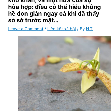
khó khăn, và một nửa của sự
hòa hợp: điều có thể hiểu không
hề đơn giản ngay cả khi đã thấy
sờ sờ trước mặt…
Leave a Comment
/
Liên kết xã hội
/ By
N.T