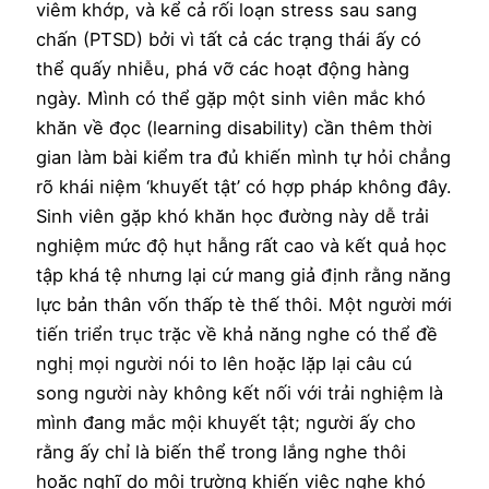
viêm khớp, và kể cả rối loạn stress sau sang
chấn (PTSD) bởi vì tất cả các trạng thái ấy có
thể quấy nhiễu, phá vỡ các hoạt động hàng
ngày. Mình có thể gặp một sinh viên mắc khó
khăn về đọc (learning disability) cần thêm thời
gian làm bài kiểm tra đủ khiến mình tự hỏi chẳng
rõ khái niệm ‘khuyết tật’ có hợp pháp không đây.
Sinh viên gặp khó khăn học đường này dễ trải
nghiệm mức độ hụt hẫng rất cao và kết quả học
tập khá tệ nhưng lại cứ mang giả định rằng năng
lực bản thân vốn thấp tè thế thôi. Một người mới
tiến triển trục trặc về khả năng nghe có thể đề
nghị mọi người nói to lên hoặc lặp lại câu cú
song người này không kết nối với trải nghiệm là
mình đang mắc mội khuyết tật; người ấy cho
rằng ấy chỉ là biến thể trong lắng nghe thôi
hoặc nghĩ do môi trường khiến việc nghe khó