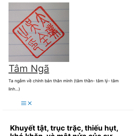
Skip
to
content
Tâm Ngã
Ta ngẫm về chính bản thân mình (tâm thần- tâm lý- tâm
linh…)
Khuyết tật, trục trặc, thiếu hụt,