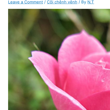
Leave a Comment
/
Cõi chênh vênh
/ By
N.T