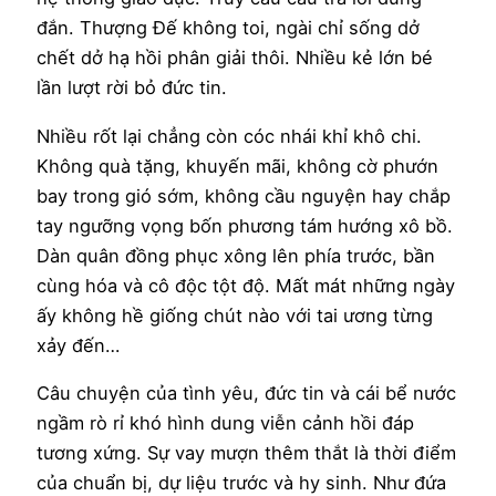
đắn. Thượng Đế không toi, ngài chỉ sống dở
chết dở hạ hồi phân giải thôi. Nhiều kẻ lớn bé
lần lượt rời bỏ đức tin.
Nhiều rốt lại chẳng còn cóc nhái khỉ khô chi.
Không quà tặng, khuyến mãi, không cờ phướn
bay trong gió sớm, không cầu nguyện hay chắp
tay ngưỡng vọng bốn phương tám hướng xô bồ.
Dàn quân đồng phục xông lên phía trước, bần
cùng hóa và cô độc tột độ. Mất mát những ngày
ấy không hề giống chút nào với tai ương từng
xảy đến…
Câu chuyện của tình yêu, đức tin và cái bể nước
ngầm rò rỉ khó hình dung viễn cảnh hồi đáp
tương xứng. Sự vay mượn thêm thắt là thời điểm
của chuẩn bị, dự liệu trước và hy sinh. Như đứa