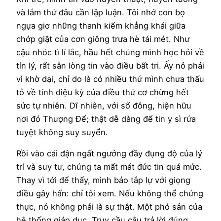
và lắm thứ đâu cần lập luận. Tôi nhớ con bọ
ngựa giơ những thanh kiếm khẳng khái giữa
chớp giật của cơn giông trưa hè tái mét. Như
cậu nhóc tì lí lắc, hầu hết chúng mình học hỏi về
tín lý, rất sẵn lòng tin vào điều bất tri. Ấy nỏ phải
vì khờ dại, chỉ do là có nhiều thứ mình chưa thấu
tỏ về tính diệu kỳ của điều thứ cơ chừng hết
sức tự nhiên. Dĩ nhiên, với số đông, hiện hữu
nơi đó Thượng Đế; thật dễ dàng để tin y sì rứa
tuyệt không suy suyển.
Rồi vào cái đận ngất ngưởng đầy đụng độ của lý
trí và suy tư, chúng ta mất mát đức tin quá mức.
Thay vì tới để thấy, mình bảo tắp lự với giọng
điều gây hấn: chỉ tôi xem. Nếu không thể chứng
thực, nó không phải là sự thật. Một phó sản của
hệ thống giáo dục. Truy cầu câu trả lời đúng