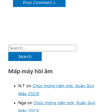
S
e
a
Mấp máy hồi âm
r
c
N.T
on
Chúc mừng năm mới, Xuân Quý
h
Mão 2023!
f
Nga
on
Chúc mừng năm mới, Xuân Quý
o
Mão 2023!
r