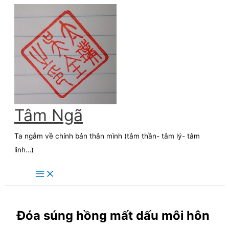
Skip
to
content
Tâm Ngã
Ta ngẫm về chính bản thân mình (tâm thần- tâm lý- tâm
linh…)
Đóa súng hồng mất dấu môi hôn