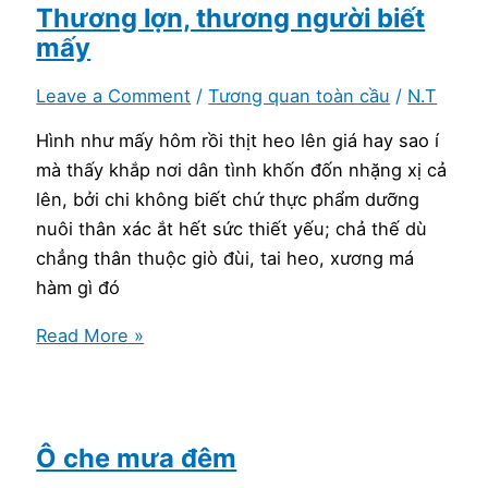
Sinh
Thương lợn, thương người biết
mấy
Leave a Comment
/
Tương quan toàn cầu
/
N.T
Hình như mấy hôm rồi thịt heo lên giá hay sao í
mà thấy khắp nơi dân tình khốn đốn nhặng xị cả
lên, bởi chi không biết chứ thực phẩm dưỡng
nuôi thân xác ắt hết sức thiết yếu; chả thế dù
chẳng thân thuộc giò đùi, tai heo, xương má
hàm gì đó
Thương
Read More »
lợn,
thương
người
biết
Ô che mưa đêm
mấy