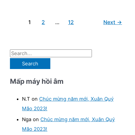
dang
dở
1
2
…
12
Next
→
S
e
a
Mấp máy hồi âm
r
c
N.T
on
Chúc mừng năm mới, Xuân Quý
h
Mão 2023!
f
Nga
on
Chúc mừng năm mới, Xuân Quý
o
Mão 2023!
r