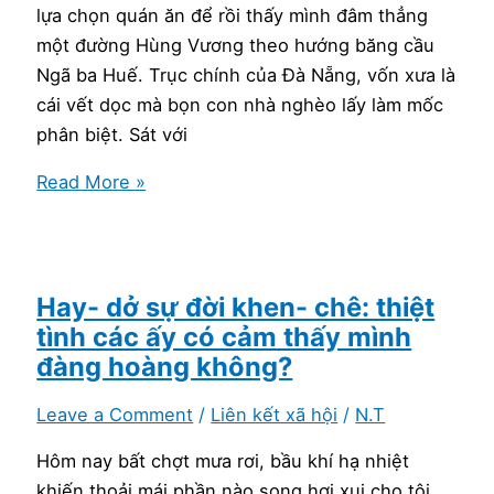
lựa chọn quán ăn để rồi thấy mình đâm thẳng
một đường Hùng Vương theo hướng băng cầu
Ngã ba Huế. Trục chính của Đà Nẵng, vốn xưa là
cái vết dọc mà bọn con nhà nghèo lấy làm mốc
phân biệt. Sát với
Thân
Read More »
thể
này
tựa
một
Hay- dở sự đời khen- chê: thiệt
dòng
tình các ấy có cảm thấy mình
sông
đàng hoàng không?
Leave a Comment
/
Liên kết xã hội
/
N.T
Hôm nay bất chợt mưa rơi, bầu khí hạ nhiệt
khiến thoải mái phần nào song hơi xui cho tôi