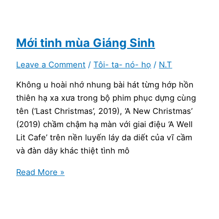
tự
tin,
và
hết
Mới tinh mùa Giáng Sinh
sức
Leave a Comment
/
Tôi- ta- nó- họ
/
N.T
tự
tin
Không u hoài nhớ nhung bài hát từng hớp hồn
thiên hạ xa xưa trong bộ phim phục dựng cùng
tên (‘Last Christmas’, 2019), ‘A New Christmas’
(2019) chầm chậm hạ màn với giai điệu ‘A Well
Lit Cafe’ trên nền luyến láy da diết của vĩ cầm
và đàn dây khác thiệt tình mô
Mới
Read More »
tinh
mùa
Giáng