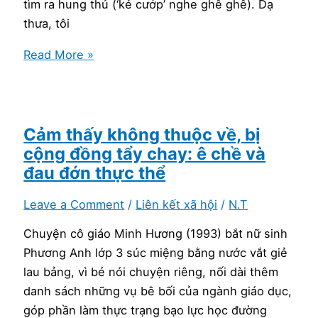
tìm ra hung thủ (‘kẻ cướp’ nghe ghê ghê). Dạ
thấy
thưa, tôi
mình
Hai
Read More »
đàng
lá
hoàng
thư
không?
xạo
bà
Cảm thấy không thuộc về, bị
cố
cộng đồng tẩy chay: ê chề và
đau đớn thực thể
Leave a Comment
/
Liên kết xã hội
/
N.T
Chuyện cô giáo Minh Hương (1993) bắt nữ sinh
Phương Anh lớp 3 súc miệng bằng nước vắt giẻ
lau bảng, vì bé nói chuyện riêng, nối dài thêm
danh sách những vụ bê bối của ngành giáo dục,
góp phần làm thực trạng bạo lực học đường