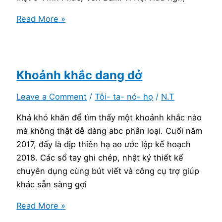
thực
Thưởng
Read More »
thể
thức
âm
nhạc
khi
Khoảnh khắc dang dở
tiếp
Leave a Comment
/
Tôi- ta- nó- họ
/
N.T
nhận
ỡm
Khá khó khăn để tìm thấy một khoảnh khắc nào
ờ
mà không thật dễ dàng abc phân loại. Cuối năm
2017, đấy là dịp thiên hạ ao ước lập kế hoạch
2018. Các sổ tay ghi chép, nhật ký thiết kế
chuyên dụng cùng bút viết và công cụ trợ giúp
khác sẵn sàng gợi
Khoảnh
Read More »
khắc