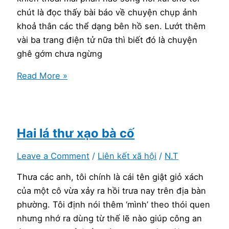
chút là đọc thấy bài báo về chuyện chụp ảnh
khoả thân các thể dạng bên hồ sen. Lướt thêm
vài ba trang điện tử nữa thì biết đó là chuyện
ghê gớm chưa ngừng
Hay-
Read More »
dở
sự
đời
khen-
Hai lá thư xạo bà cố
chê:
Leave a Comment
/
Liên kết xã hội
/
N.T
thiệt
tình
Thưa các anh, tôi chính là cái tên giật giỏ xách
các
của một cô vừa xảy ra hồi trưa nay trên địa bàn
ấy
phường. Tôi định nói thêm ‘mình’ theo thói quen
có
nhưng nhớ ra dùng từ thế lẽ nào giúp công an
cảm