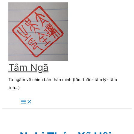
Skip
to
content
Tâm Ngã
Ta ngẫm về chính bản thân mình (tâm thần- tâm lý- tâm
linh…)