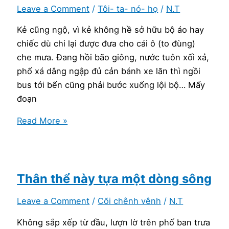
Leave a Comment
/
Tôi- ta- nó- họ
/
N.T
Kẻ cũng ngộ, vì kẻ không hề sở hữu bộ áo hay
chiếc dù chi lại được đưa cho cái ô (to đùng)
che mưa. Đang hồi bão giông, nước tuôn xối xả,
phố xá dâng ngập đủ cản bánh xe lăn thì ngồi
bus tới bến cũng phải bước xuống lội bộ… Mấy
đoạn
Ô
Read More »
che
mưa
đêm
Thân thể này tựa một dòng sông
Leave a Comment
/
Cõi chênh vênh
/
N.T
Không sắp xếp từ đầu, lượn lờ trên phố ban trưa