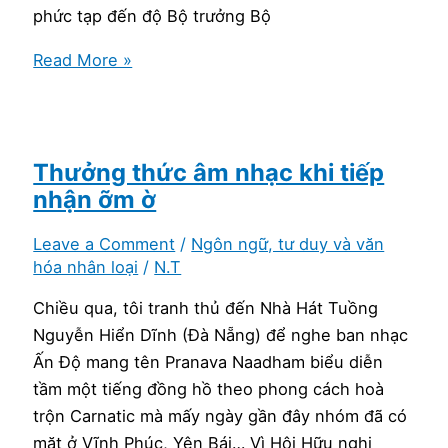
phức tạp đến độ Bộ trưởng Bộ
Cảm
Read More »
thấy
không
thuộc
về,
Thưởng thức âm nhạc khi tiếp
bị
nhận ỡm ờ
cộng
Leave a Comment
/
Ngôn ngữ, tư duy và văn
đồng
hóa nhân loại
/
N.T
tẩy
chay:
Chiều qua, tôi tranh thủ đến Nhà Hát Tuồng
ê
Nguyễn Hiển Dĩnh (Đà Nẵng) để nghe ban nhạc
chề
Ấn Độ mang tên Pranava Naadham biểu diễn
và
tầm một tiếng đồng hồ theo phong cách hoà
đau
trộn Carnatic mà mấy ngày gần đây nhóm đã có
đớn
mặt ở Vĩnh Phúc, Yên Bái… Vì Hội Hữu nghị