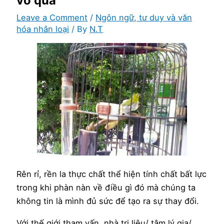
vơ quá
Leave a Comment
/
Ngôn ngữ, tư duy và văn
hóa nhân loại
/ By
N.T
Rên rỉ, rền la thực chất thể hiện tính chất bất lực
trong khi phàn nàn về điều gì đó mà chúng ta
không tin là mình đủ sức để tạo ra sự thay đổi.
Với thế giới tham vấn, nhà trị liệu/ tâm lý gia/