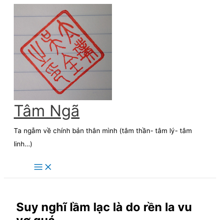
Skip
to
content
Tâm Ngã
Ta ngẫm về chính bản thân mình (tâm thần- tâm lý- tâm
linh…)
Suy nghĩ lầm lạc là do rền la vu