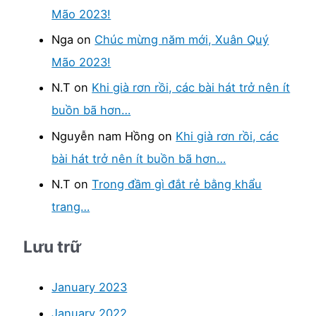
Mão 2023!
f
Nga
on
Chúc mừng năm mới, Xuân Quý
o
Mão 2023!
r
:
N.T
on
Khi già rơn rồi, các bài hát trở nên ít
buồn bã hơn…
Nguyễn nam Hồng
on
Khi già rơn rồi, các
bài hát trở nên ít buồn bã hơn…
N.T
on
Trong đầm gì đắt rẻ bằng khẩu
trang…
Lưu trữ
January 2023
January 2022