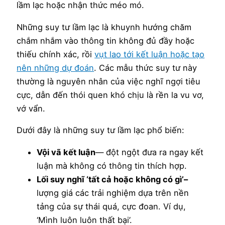
lầm lạc hoặc nhận thức méo mó.
Những suy tư lầm lạc là khuynh hướng chăm
chắm nhắm vào thông tin không đủ đầy hoặc
thiếu chính xác, rồi
vụt lao tới kết luận hoặc tạo
nên những dự đoán
. Các mẫu thức suy tư này
thường là nguyên nhân của việc nghĩ ngợi tiêu
cực, dẫn đến thói quen khó chịu là rền la vu vơ,
vớ vẩn.
Dưới đây là những suy tư lầm lạc phổ biến:
Vội vã kết luận
— đột ngột đưa ra ngay kết
luận mà không có thông tin thích hợp.
Lối suy nghĩ ‘tất cả hoặc không có gì’–
lượng giá các trải nghiệm dựa trên nền
tảng của sự thái quá, cực đoan. Ví dụ,
‘Mình luôn luôn thất bại’.