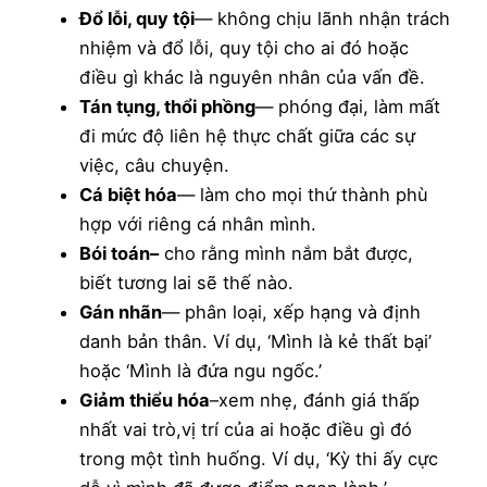
Đổ lỗi, quy tội
— không chịu lãnh nhận trách
nhiệm và đổ lỗi, quy tội cho ai đó hoặc
điều gì khác là nguyên nhân của vấn đề.
Tán tụng, thổi phồng
— phóng đại, làm mất
đi mức độ liên hệ thực chất giữa các sự
việc, câu chuyện.
Cá biệt hóa
— làm cho mọi thứ thành phù
hợp với riêng cá nhân mình.
Bói toán–
cho rằng mình nắm bắt được,
biết tương lai sẽ thế nào.
Gán nhãn
— phân loại, xếp hạng và định
danh bản thân. Ví dụ, ‘Mình là kẻ thất bại’
hoặc ‘Mình là đứa ngu ngốc.’
Giảm thiểu hóa
–xem nhẹ, đánh giá thấp
nhất vai trò,vị trí của ai hoặc điều gì đó
trong một tình huống. Ví dụ, ‘Kỳ thi ấy cực