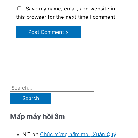
Save my name, email, and website in
this browser for the next time I comment.
S
e
a
Mấp máy hồi âm
r
c
N.T
on
Chúc mừng năm mới, Xuân Quý
h