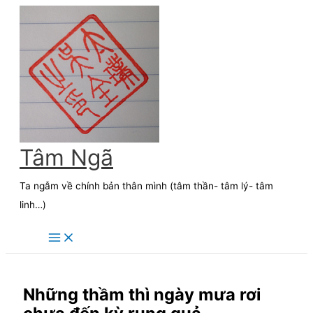
Skip
to
content
Tâm Ngã
Ta ngẫm về chính bản thân mình (tâm thần- tâm lý- tâm
linh…)
Những thầm thì ngày mưa rơi