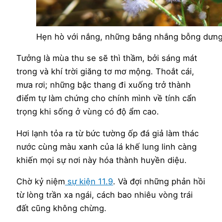
Hẹn hò với nắng, những bắng nhắng bỗng dưng
Tưởng là mùa thu se sẽ thì thầm, bởi sáng mát
trong và khí trời giăng tơ mơ mộng. Thoắt cái,
mưa rơi; những bậc thang đi xuống trở thành
điểm tự làm chứng cho chính mình về tính cẩn
trọng khi sống ở vùng có độ ẩm cao.
Hơi lạnh tỏa ra từ bức tường ốp đá giả làm thác
nước cùng màu xanh của lá khế lung linh càng
khiến mọi sự nơi này hóa thành huyền diệu.
Chờ kỷ niệm
sự kiện 11.9
. Và đợi những phản hồi
từ lòng trần xa ngái, cách bao nhiêu vòng trái
đất cũng không chừng.