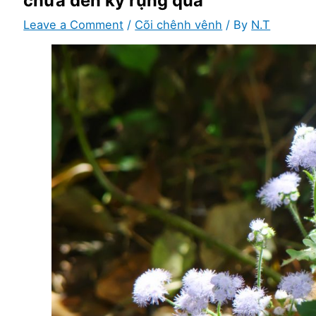
chưa đến kỳ rụng quả
Leave a Comment
/
Cõi chênh vênh
/ By
N.T