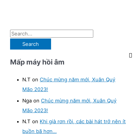
S
e
a
Mấp máy hồi âm
r
c
N.T
on
Chúc mừng năm mới, Xuân Quý
h
Mão 2023!
f
Nga
on
Chúc mừng năm mới, Xuân Quý
o
Mão 2023!
r
:
N.T
on
Khi già rơn rồi, các bài hát trở nên ít
buồn bã hơn…