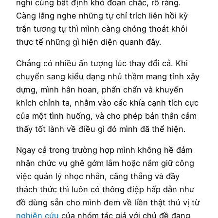
nghi cùng bất định khó đoan chắc, rõ ràng.
Càng lắng nghe những tự chỉ trích liên hồi kỳ
trận tương tự thì mình càng chóng thoát khỏi
thực tế những gì hiện diện quanh đây.
Chẳng có nhiều ấn tượng lúc thay đổi cả. Khi
chuyển sang kiểu dạng nhủ thầm mang tính xây
dựng, mình hân hoan, phấn chấn và khuyến
khích chính ta, nhắm vào các khía cạnh tích cực
của một tình huống, và cho phép bản thân cảm
thấy tốt lành về điều gì đó mình đã thể hiện.
Ngay cả trong trường hợp mình không hề đảm
nhận chức vụ ghê gớm lắm hoặc nắm giữ công
việc quản lý nhọc nhằn, căng thẳng và đầy
thách thức thì luôn có thông điệp hấp dẫn như
đồ dùng sẵn cho mình đem về liền thật thú vị từ
nghiên cứu
của nhóm tác giả với chủ đề đang