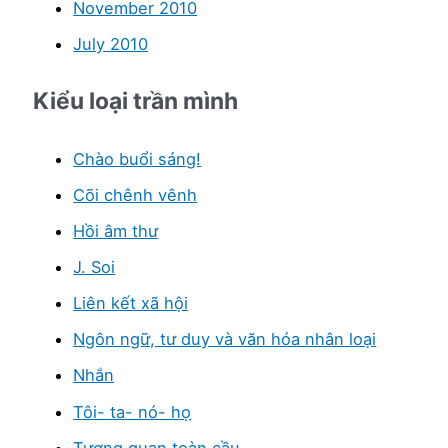
November 2010
July 2010
Kiểu loại trần mình
Chào buổi sáng!
Cõi chênh vênh
Hồi âm thư
J. Soi
Liên kết xã hội
Ngôn ngữ, tư duy và văn hóa nhân loại
Nhắn
Tôi- ta- nó- họ
Tương quan toàn cầu