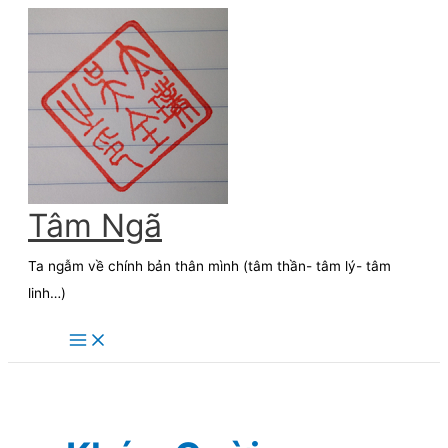
Skip
to
content
Tâm Ngã
Ta ngẫm về chính bản thân mình (tâm thần- tâm lý- tâm
linh…)