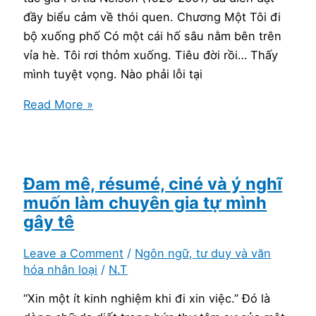
đầy biểu cảm về thói quen. Chương Một Tôi đi
bộ xuống phố Có một cái hố sâu nằm bên trên
vỉa hè. Tôi rơi thỏm xuống. Tiêu đời rồi… Thấy
mình tuyệt vọng. Nào phải lỗi tại
Nghĩ
Read More »
khác
đi
để
nhảy
Đam mê, résumé, ciné và ý nghĩ
vọt
muốn làm chuyên gia tự mình
qua
gây tê
khỏi
Leave a Comment
/
Ngôn ngữ, tư duy và văn
các
hóa nhân loại
/
N.T
mẫu
hình
“Xin một ít kinh nghiệm khi đi xin việc.” Đó là
xưa