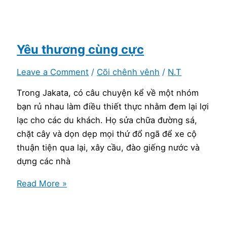
hớ,
nhỡ
lời
và
Yêu thương cùng cực
phong
Leave a Comment
/
Cõi chênh vênh
/
N.T
cách
thể
Trong Jakata, có câu chuyện kể về một nhóm
hiện
bạn rủ nhau làm điều thiết thực nhằm đem lại lợi
bản
lạc cho các du khách. Họ sửa chữa đường sá,
thân
chặt cây và dọn dẹp mọi thứ đổ ngã để xe cộ
bất
thuận tiện qua lại, xây cầu, đào giếng nước và
lợi
dựng các nhà
nơi
Yêu
Read More »
công
thương
cộng:
cùng
nghĩ
cực
về