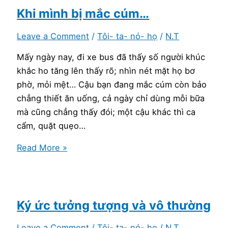
nghiệp
Khi mình bị mắc cúm…
Leave a Comment
/
Tôi- ta- nó- họ
/
N.T
Mấy ngày nay, đi xe bus đã thấy số người khúc
khắc ho tăng lên thấy rõ; nhìn nét mặt họ bơ
phờ, mỏi mệt… Cậu bạn đang mắc cúm còn bảo
chẳng thiết ăn uống, cả ngày chỉ dùng mỗi bữa
mà cũng chẳng thấy đói; một cậu khác thì ca
cẩm, quặt quẹo…
Khi
Read More »
mình
bị
mắc
cúm…
Ký ức tưởng tượng và vô thường
Leave a Comment
/
Tôi- ta- nó- họ
/
N.T