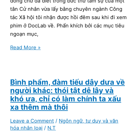
dòng chữ da diết trong bức thư tâm sự của một
cũ
tân Cử nhân vừa lấy bằng chuyên ngành Công
tác Xã hội tôi nhận được hồi đêm sau khi đi xem
phim ở DocLab về. Phấn khích bởi các mục tiêu
ngoạn mục,
Đam
Read More »
mê,
résumé,
ciné
và
Bình phẩm, đàm tiếu dây dưa về
ý
người khác: thói tật dễ lây và
nghĩ
khó ưa, chỉ có làm chính ta xấu
muốn
xa thêm mà thôi
làm
Leave a Comment
/
Ngôn ngữ, tư duy và văn
chuyên
hóa nhân loại
/
N.T
gia