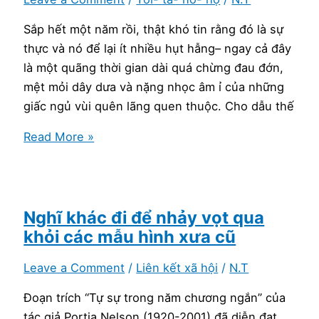
Sắp hết một năm rồi, thật khó tin rằng đó là sự
thực và nó để lại ít nhiều hụt hẫng– ngay cả đây
là một quãng thời gian dài quá chừng đau đớn,
mệt mỏi dây dưa và nặng nhọc âm ỉ của những
giấc ngủ vùi quên lãng quen thuộc. Cho dẫu thế
Ký
Read More »
ức
tưởng
tượng
và
Nghĩ khác đi để nhảy vọt qua
vô
khỏi các mẫu hình xưa cũ
thường
Leave a Comment
/
Liên kết xã hội
/
N.T
Đoạn trích “Tự sự trong năm chương ngắn” của
tác giả Portia Nelson (1920-2001) đã diễn đạt