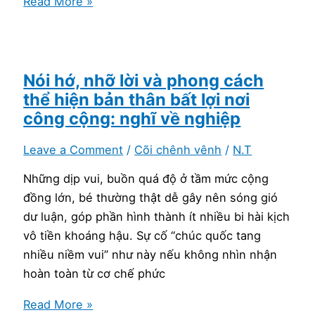
Chào
Read More »
buổi
sáng
(74):
Thứ
Nói hớ, nhỡ lời và phong cách
Hai,
thể hiện bản thân bất lợi nơi
đầu
công cộng: nghĩ về nghiệp
tuần
Leave a Comment
/
Cõi chênh vênh
/
N.T
Những dịp vui, buồn quá độ ở tầm mức cộng
đồng lớn, bé thường thật dễ gây nên sóng gió
dư luận, góp phần hình thành ít nhiều bi hài kịch
vô tiền khoáng hậu. Sự cố “chúc quốc tang
nhiều niềm vui” như này nếu không nhìn nhận
hoàn toàn từ cơ chế phức
Nói
Read More »