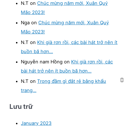
vấn
N.T
on
Chúc mừng năm mới, Xuân Quý
h
đề
Mão 2023!
f
stress
Nga
on
Chúc mừng năm mới, Xuân Quý
của
o
mọi
Mão 2023!
r
người
:
N.T
on
Khi già rơn rồi, các bài hát trở nên ít
buồn bã hơn…
Nguyễn nam Hồng
on
Khi già rơn rồi, các
bài hát trở nên ít buồn bã hơn…
N.T
on
Trong đầm gì đắt rẻ bằng khẩu
trang…
Lưu trữ
January 2023