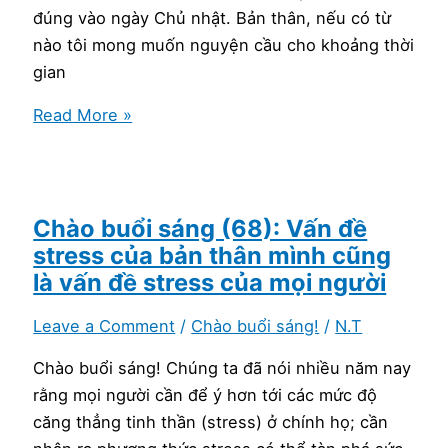
tật
đúng vào ngày Chủ nhật. Bản thân, nếu có từ
dễ
nào tôi mong muốn nguyện cầu cho khoảng thời
lây
gian
và
La
Read More »
khó
đà
ưa,
Tết
chỉ
có
làm
Chào buổi sáng (68): Vấn đề
chính
stress của bản thân mình cũng
ta
là vấn đề stress của mọi người
xấu
Leave a Comment
/
Chào buổi sáng!
/
N.T
xa
thêm
Chào buổi sáng! Chúng ta đã nói nhiều năm nay
mà
rằng mọi người cần để ý hơn tới các mức độ
thôi
căng thẳng tinh thần (stress) ở chính họ; cần