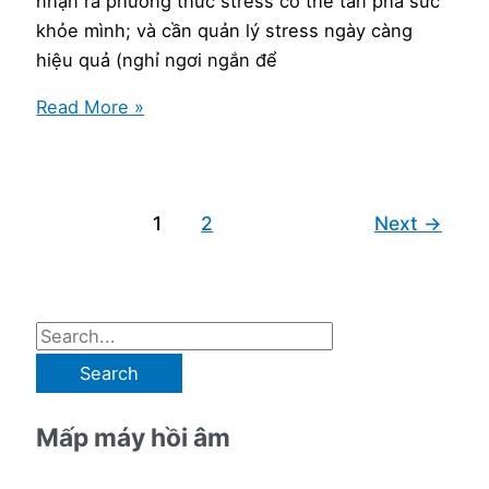
nhận ra phương thức stress có thể tàn phá sức
khỏe mình; và cần quản lý stress ngày càng
hiệu quả (nghỉ ngơi ngắn để
Chào
Read More »
buổi
sáng
(68):
1
2
Next
→
Vấn
đề
stress
của
S
bản
e
thân
mình
a
cũng
Mấp máy hồi âm
r
là
c