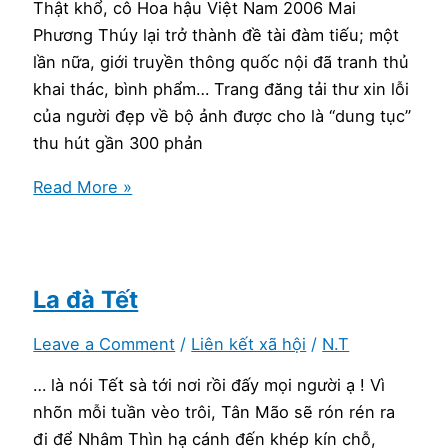
tự
Thật khổ, cô Hoa hậu Việt Nam 2006 Mai
mình
Phương Thúy lại trở thành đề tài đàm tiếu; một
gây
lần nữa, giới truyền thông quốc nội đã tranh thủ
tê
khai thác, bình phẩm… Trang đăng tải thư xin lỗi
của người đẹp về bộ ảnh được cho là “dung tục”
thu hút gần 300 phản
Bình
Read More »
phẩm,
đàm
tiếu
dây
La đà Tết
dưa
Leave a Comment
/
Liên kết xã hội
/
N.T
về
người
… là nói Tết sà tới nơi rồi đấy mọi người ạ ! Vì
khác:
nhõn mỗi tuần vèo trôi, Tân Mão sẽ rón rén ra
thói
đi để Nhâm Thìn hạ cánh đến khép kín chỗ,